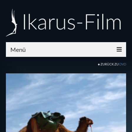
Menü
ZURÜCK ZU
DVD
Home
Aktuelles
Unsere Filme
Was wir bieten
Shop
Firmenprofil