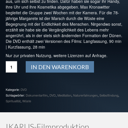
aus, um sich selbst zu finden. Dafür haben sie sogar ihr Handy,
ihre Uhr und ihre Kosmetika abgegeben. Max Kronawitter
begleitet die Gruppe zwei Wochen mit der Kamera. Für die 78-
jährige Margarete ist der Marsch durch die Wüste eine
Begegnung mit der Endlichkeit des Menschen. Nirgendwo sonst,
erzählt sie habe sie die Vergänglichkeit des Lebens mehr
angerührt, als in der stets sich ändernden Formation der Dünen.
Die DVD enthält zwei Versionen des Films: Langfassung, 90 min
| Kurzfassung, 28 min
Nur zur privaten Nutzung, weitere Lizenzen auf Anfrage.
DVD:
IN DEN WARENKORB
Stille,
Sand
und
Weite
Kategorie:
DVD
Menge
Schlagwörter:
Dokumentarfilm
,
DVD
,
Meditation
,
Naturerfahrungen
,
Selbstfindung
,
Spiritualität
,
Wüste
IKARUS-Filmproduktion