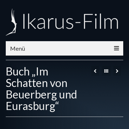
Menü
Home
Buch „Im
Aktuelles
Schatten von
Unsere Filme
Beuerberg und
Was wir bieten
Eurasburg“
Shop
Firmenprofil